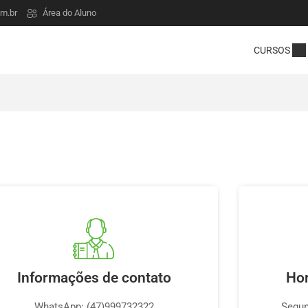
m.br
Área do Aluno
CURSOS
Informações de contato
Hor
WhatsApp: (47)999732322
Segun