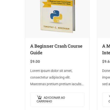
A Beginner Crash Course
A M
Guide
Int
$
9.00
$
9.6
Lorem ipsum dolor sit amet,
Donec
consectetur adipiscing elit.
imper
Maecenas pretium pretium iaculis.
sed a
Nullam vestibulum vestibulum
moles
libero. Phasellus ut pulvinar mi.
eleif
ADICIONAR AO
CARRINHO
Donec id pretium ante.
scele