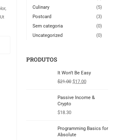
Culinary
(5)
lor,
Postcard
(3)
 Ut
Sem categoria
(0)
diam
Uncategorized
(0)
PRODUTOS
It Won’t Be Easy
$
21.00
$
17.00
Passive Income &
Crypto
$
18.30
Programming Basics for
Absolute