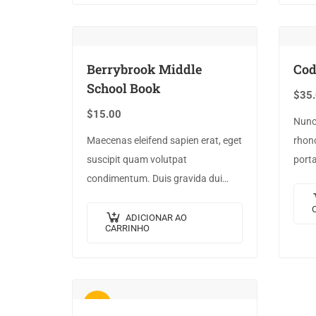
cong
Berrybrook Middle
Cod
School Book
$
35
$
15.00
Nunc 
Maecenas eleifend sapien erat, eget
rhonc
suscipit quam volutpat
porta
condimentum. Duis gravida dui
Null
enim, vel consectetur urna
arcu 
commodo at. Sed laoreet volutpat
ADICIONAR AO
CARRINHO
venenatis.
Oferta!