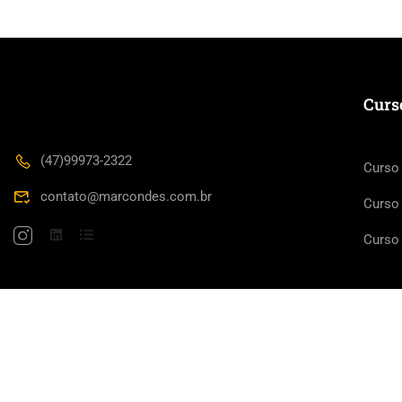
Curs
(47)99973-2322
Curso
contato@marcondes.com.br
Curso
Curso
Professor Anderson Marcondes