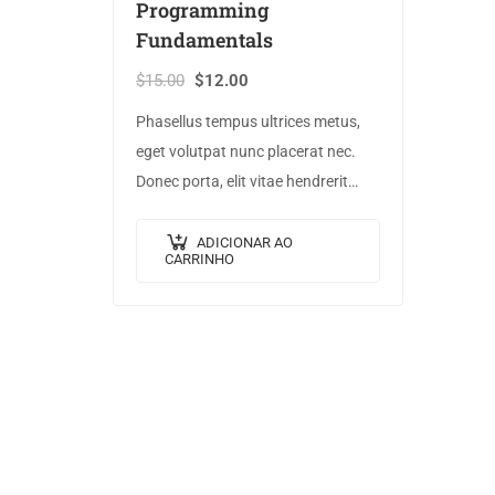
Programming
Fundamentals
$
15.00
$
12.00
Phasellus tempus ultrices metus,
eget volutpat nunc placerat nec.
Donec porta, elit vitae hendrerit
cursus, ex metus porta purus, quis
imperdiet augue arcu sed erat.
ADICIONAR AO
CARRINHO
Donec dignissim enim id…