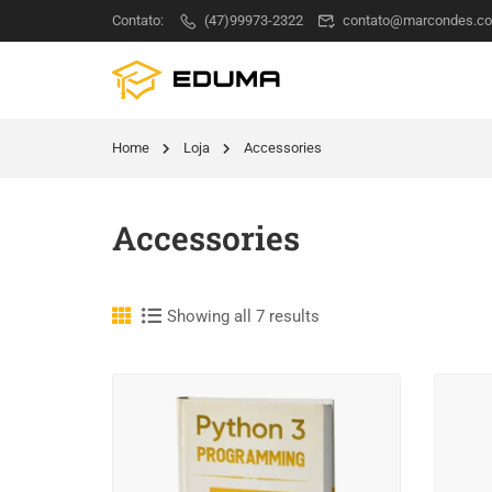
Contato:
(47)99973-2322
contato@marcondes.co
Home
Loja
Accessories
Accessories
Showing all 7 results