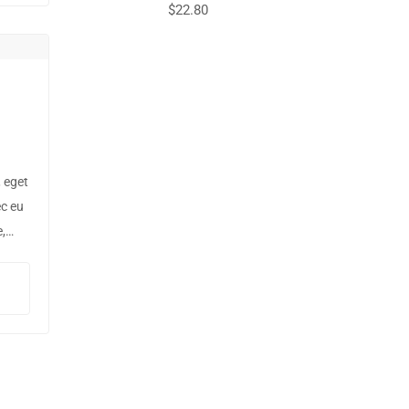
$
22.80
 eget
ec eu
e,
a sed
s