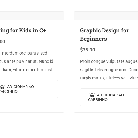
ue,…
ing for Kids in C+
Graphic Design for
Beginners
.00
$
35.30
interdum orci purus, sed
us ante pulvinar ut. Nunc id
Proin congue vulputate augue,
 diam, vitae elementum nisl.
sagittis felis congue non. Don
a augue urna, elementum ac
turpis mattis, ultrices velit vita
a, efficitur malesuada dolor.
imperdiet nibh. Fusce non urn
ADICIONAR AO
CARRINHO
ante dapibus hendrerit. Mauri
ADICIONAR AO
CARRINHO
varius orci efficitur…