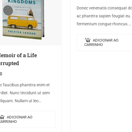
Donec venenatis consequat do
ac pharetra sapien feugiat eu.
fermentum congue rhoncus.
Nullam nunc tortor, luctus in 
ut, tincidunt vulputate quam.
ADICIONAR AO
CARRINHO
Integer eget neque in arcu
emoir of a Life
pulvinar…
errupted
0
 faucibus pharetra enim et
diet. Nunc tincidunt ut sem
liquam. Nullam ut leo
tie, vehicula justo sed,
end augue. Vestibulum ut
ADICIONAR AO
CARRINHO
risque magna. Aenean in odio