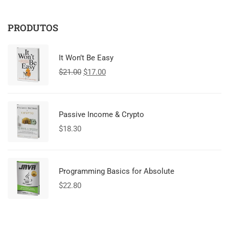
PRODUTOS
It Won’t Be Easy
$
21.00
$
17.00
Passive Income & Crypto
$
18.30
Programming Basics for Absolute
$
22.80